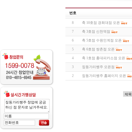
번호
8
축 10호점 경희대점 오픈
7
축 3호점 신천역점
6
축 5호점 수원인계점 오픈
5
축 6호점 쌍촌점 오픈
4
축 1호점 홍대피카소점 오픈
3
짚동가리쌩주 오픈점
2
짚동가리쌩주 홈페이지 오픈