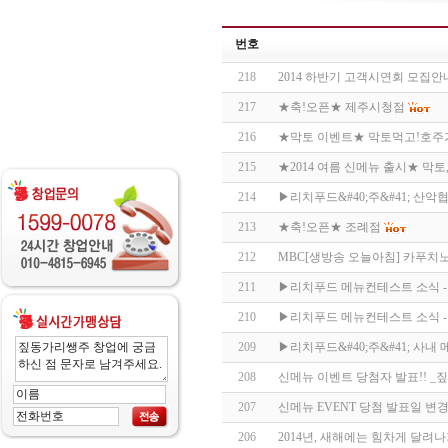
번호
218
2014 하반기 고객시연회 모집안
217
★축!오픈★ 제주시청점
216
★막토 이벤트★ 막토먹고!호주
215
★2014 여름 신메뉴 출시★ 막토
214
▶리치푸드&#40;주&#41; 산악
213
★축!오픈★ 조례점
212
MBC[생방송 오늘아침] 카푸치
211
▶리치푸드 메뉴컨테스트 소식 
210
▶리치푸드 메뉴컨테스트 소식 
209
▶리치푸드&#40;주&#41; 사내
208
신메뉴 이벤트 당첨자 발표!! 
207
신메뉴 EVENT 당첨 발표일 변
206
2014년, 새해에는 힘차게 달려나