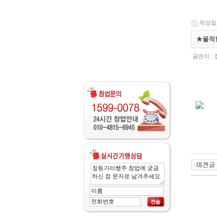
작성일 : 
★울적
글쓴이 :