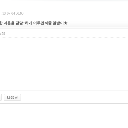
13-07-04 00:00
한 마음을 달달~하게 어루만져줄 알밤이★
짚쌩